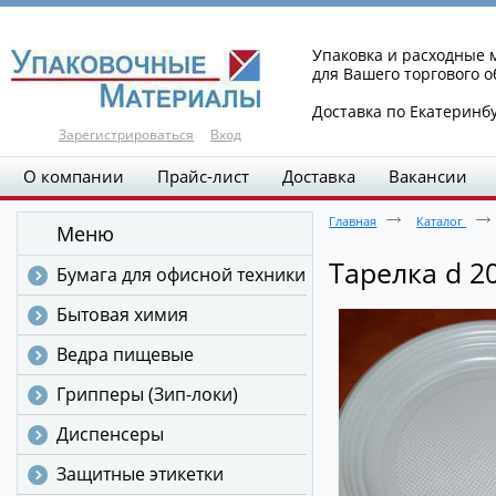
Упаковка и расходные
для Вашего торгового 
Доставка по Екатеринб
Зарегистрироваться
Вход
О компании
Прайс-лист
Доставка
Вакансии
Главная
Каталог
Меню
Тарелка d 20
Бумага для офисной техники
Бытовая химия
Ведра пищевые
Грипперы (Зип-локи)
Диспенсеры
Защитные этикетки