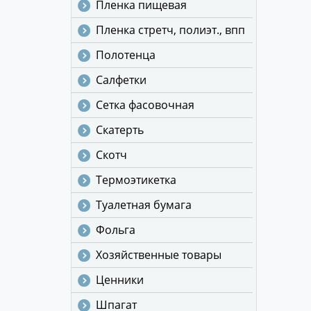
Пленка пищевая
Пленка стретч, полиэт., впп
Полотенца
Салфетки
Сетка фасовочная
Скатерть
Скотч
Термоэтикетка
Туалетная бумага
Фольга
Хозяйственные товары
Ценники
Шпагат