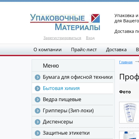
Упаковка 
для Вашего
Доставка п
Зарегистрироваться
Вход
О компании
Прайс-лист
Доставка
В
Главная
Меню
Проф
Бумага для офисной техники
Бытовая химия
Фото
Ведра пищевые
Грипперы (Зип-локи)
Диспенсеры
Защитные этикетки