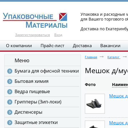
Упаковка и расходные
для Вашего торгового 
Доставка по Екатеринб
Зарегистрироваться
Вход
О компании
Прайс-лист
Доставка
Вакансии
Главная
Каталог
Меню
Мешок д/мус
Бумага для офисной техники
Бытовая химия
Фото
Наимен
Ведра пищевые
Мешок д/
Грипперы (Зип-локи)
Диспенсеры
Защитные этикетки
Мешок д/