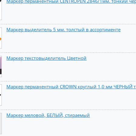
Маркер перманентный CENTROPEN 2846/1мм. тонкий че
Маркер выделитель 5 мм. толстый в ассортименте
Маркер текстовыделитель Цветной
Маркер перманентный CROWN круглый 1,0 мм ЧЕРНЫЙ 
Маркер меловой, БЕЛЫЙ, стираемый