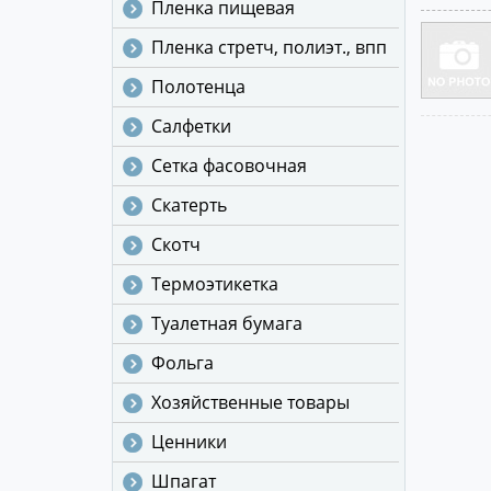
Пленка пищевая
Пленка стретч, полиэт., впп
Полотенца
Салфетки
Сетка фасовочная
Скатерть
Скотч
Термоэтикетка
Туалетная бумага
Фольга
Хозяйственные товары
Ценники
Шпагат