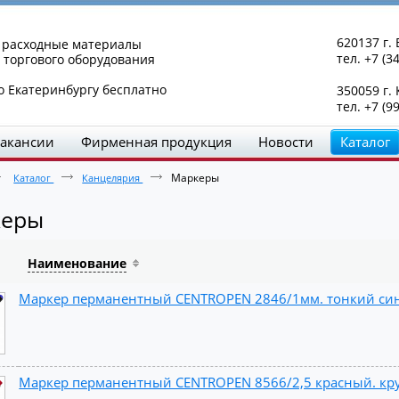
620137 г. 
и расходные материалы
тел. +7 (3
 торгового оборудования
о Екатеринбургу бесплатно
350059 г.
тел. +7 (9
акансии
Фирменная продукция
Новости
Каталог
Маркеры
Каталог
Канцелярия
керы
Наименование
Маркер перманентный CENTROPEN 2846/1мм. тонкий син
Маркер перманентный CENTROPEN 8566/2,5 красный. круг