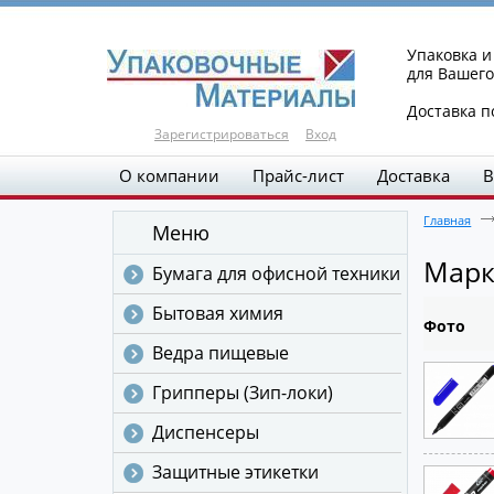
Упаковка 
для Вашего
Доставка п
Зарегистрироваться
Вход
О компании
Прайс-лист
Доставка
В
Главная
Меню
Мар
Бумага для офисной техники
Бытовая химия
Фото
Ведра пищевые
Грипперы (Зип-локи)
Диспенсеры
Защитные этикетки