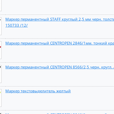
Маркер перманентный STAFF круглый 2,5 мм черн. толст
150733 /12/
Маркер перманентный CENTROPEN 2846/1мм. тонкий кра
Маркер перманентный CENTROPEN 8566/2,5 черн. кругл. 
Маркер текстовыделитель желтый