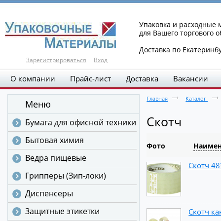
Упаковка и расходные
для Вашего торгового 
Доставка по Екатеринб
Зарегистрироваться
Вход
О компании
Прайс-лист
Доставка
Вакансии
Главная
Каталог
Меню
Скотч
Бумага для офисной техники
Бытовая химия
Фото
Наимен
Ведра пищевые
Скотч 48
Грипперы (Зип-локи)
Диспенсеры
Защитные этикетки
Скотч ка