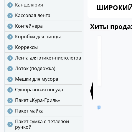
Канцелярия
ШИРОКИЙ
Кассовая лента
Хиты прод
Контейнера
Коробки для пиццы
Коррексы
Лента для этикет-пистолетов
Лоток (подложка)
Мешки для мусора
Одноразовая посуда
Ср-во для удаления
Мыло-кр
жира, нагара «Azelit»
«Milana»
Пакет «Кура-Гриль»
0,6 л. концентр. тригер
черешня 
Пакет майка
/12 (218600) (аналог
(126405)
Шуманита)
Пакет сумка с петлевой
702 ру
ручкой