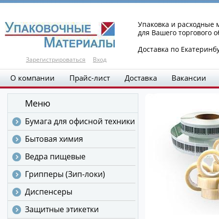
Упаковка и расходные
для Вашего торгового 
Доставка по Екатеринб
Зарегистрироваться
Вход
О компании
Прайс-лист
Доставка
Вакансии
Меню
Бумага для офисной техники
Бытовая химия
Ведра пищевые
Грипперы (Зип-локи)
Диспенсеры
Защитные этикетки