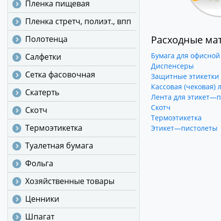
Пленка пищевая
Пленка стретч, полиэт., впп
Расходные ма
Полотенца
Бумага для офисной
Салфетки
Диспенсеры
Сетка фасовочная
Защитные этикетки
Кассовая (чековая) 
Скатерть
Лента для этикет—п
Скотч
Скотч
Термоэтикетка
Термоэтикетка
Этикет—пистолеты
Туалетная бумага
Фольга
Хозяйственные товары
Ценники
Шпагат