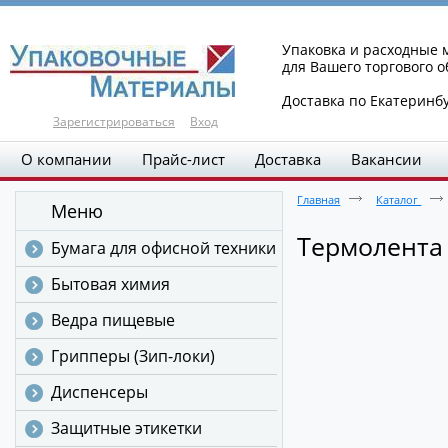
Упаковка и расходные
для Вашего торгового 
Доставка по Екатеринб
Зарегистрироваться
Вход
О компании
Прайс-лист
Доставка
Вакансии
Главная
Каталог
Меню
Термолента
Бумага для офисной техники
Бытовая химия
Ведра пищевые
Грипперы (Зип-локи)
Диспенсеры
Защитные этикетки