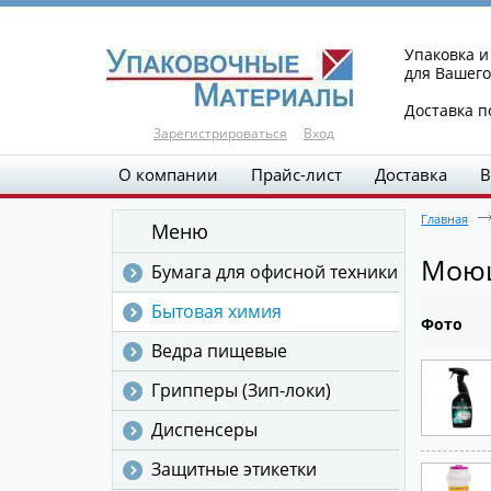
Упаковка 
для Вашего
Доставка п
Зарегистрироваться
Вход
О компании
Прайс-лист
Доставка
В
Главная
Меню
Моющ
Бумага для офисной техники
Бытовая химия
Фото
Ведра пищевые
Грипперы (Зип-локи)
Диспенсеры
Защитные этикетки