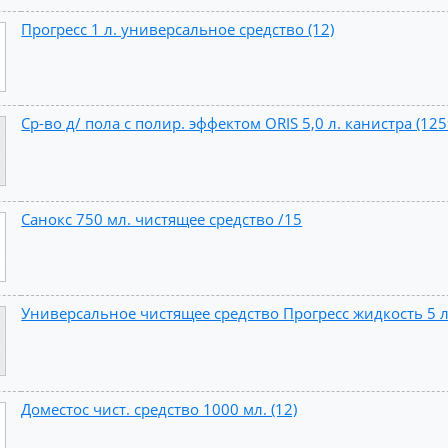
Прогресс 1 л. универсальное средство (12)
Ср-во д/ пола с полир. эффектом ORIS 5,0 л. канистра (12
Санокс 750 мл. чистящее средство /15
Универсальное чистящее средство Прогресс жидкость 5 л
Доместос чист. средство 1000 мл. (12)