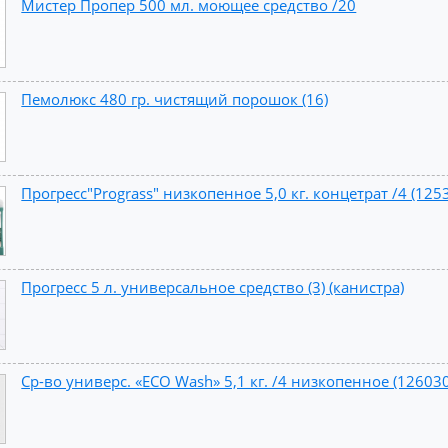
Мистер Пропер 500 мл. моющее средство /20
Пемолюкс 480 гр. чистящий порошок (16)
Прогресс"Prograss" низкопенное 5,0 кг. концетрат /4 (125
Прогресс 5 л. универсальное средство (3) (канистра)
Ср-во универс. «ECO Wash» 5,1 кг. /4 низкопенное (126030