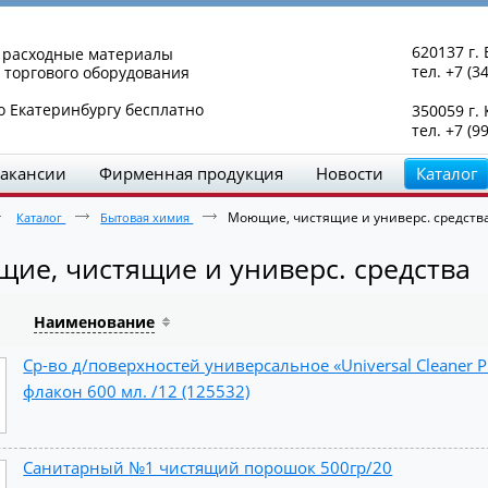
620137 г. 
и расходные материалы
тел. +7 (3
 торгового оборудования
о Екатеринбургу бесплатно
350059 г.
тел. +7 (9
акансии
Фирменная продукция
Новости
Каталог
Моющие, чистящие и универс. средств
Каталог
Бытовая химия
ие, чистящие и универс. средства
Наименование
Ср-во д/поверхностей универсальное «Universal Cleaner Pr
флакон 600 мл. /12 (125532)
Санитарный №1 чистящий порошок 500гр/20