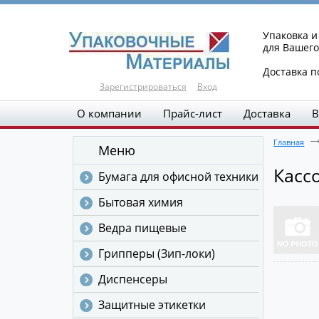
Упаковка 
для Вашего
Доставка п
Зарегистрироваться
Вход
О компании
Прайс-лист
Доставка
В
Главная
Меню
Касс
Бумага для офисной техники
Бытовая химия
Ведра пищевые
Грипперы (Зип-локи)
Диспенсеры
Защитные этикетки