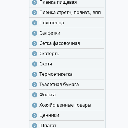
Пленка пищевая
Пленка стретч, полиэт., впп
Полотенца
Салфетки
Сетка фасовочная
Скатерть
Скотч
Термоэтикетка
Туалетная бумага
Фольга
Хозяйственные товары
Ценники
Шпагат