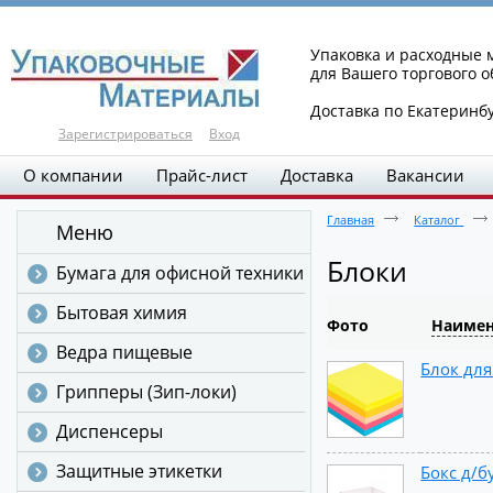
Упаковка и расходные
для Вашего торгового 
Доставка по Екатеринб
Зарегистрироваться
Вход
О компании
Прайс-лист
Доставка
Вакансии
Главная
Каталог
Меню
Блоки
Бумага для офисной техники
Бытовая химия
Фото
Наимен
Ведра пищевые
Блок для
Грипперы (Зип-локи)
Диспенсеры
Защитные этикетки
Бокс д/б