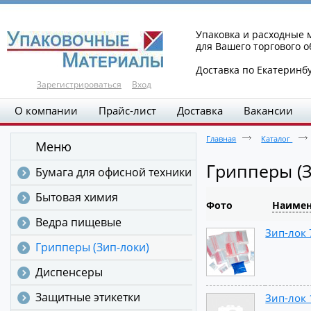
Упаковка и расходные
для Вашего торгового 
Доставка по Екатеринб
Зарегистрироваться
Вход
О компании
Прайс-лист
Доставка
Вакансии
Главная
Каталог
Меню
Грипперы (З
Бумага для офисной техники
Бытовая химия
Фото
Наимен
Ведра пищевые
Зип-лок 
Грипперы (Зип-локи)
Диспенсеры
Защитные этикетки
Зип-лок 