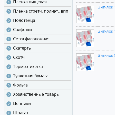
Пленка пищевая
Зип-лок 
Пленка стретч, полиэт., впп
Полотенца
Салфетки
Зип-лок 
Сетка фасовочная
Скатерть
Зип-лок 
Скотч
Термоэтикетка
Туалетная бумага
Фольга
Хозяйственные товары
Ценники
Шпагат