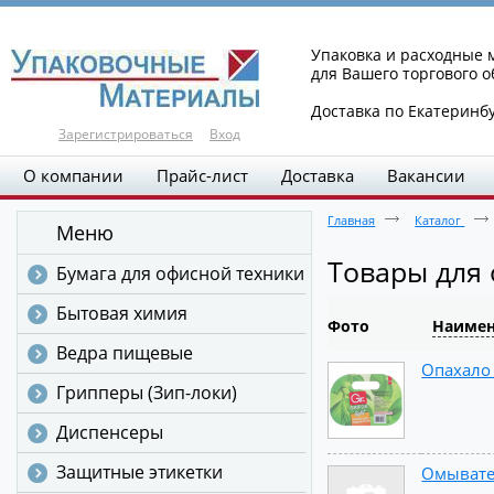
Упаковка и расходные
для Вашего торгового 
Доставка по Екатеринб
Зарегистрироваться
Вход
О компании
Прайс-лист
Доставка
Вакансии
Главная
Каталог
Меню
Товары для 
Бумага для офисной техники
Бытовая химия
Фото
Наимен
Ведра пищевые
Опахало 
Грипперы (Зип-локи)
Диспенсеры
Защитные этикетки
Омывате