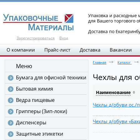
Упаковка и расходные
для Вашего торгового 
Доставка по Екатеринб
Зарегистрироваться
Вход
О компании
Прайс-лист
Доставка
Вакансии
Главная
Каталог
Меню
Чехлы для о
Бумага для офисной техники
Бытовая химия
Наименование
Ведра пищевые
Чехлы д/обуви ос./про
Грипперы (Зип-локи)
Чехлы д/обуви «Бахил
Диспенсеры
Защитные этикетки