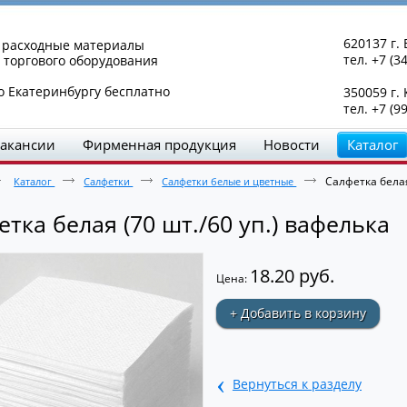
620137 г. 
и расходные материалы
тел. +7 (3
 торгового оборудования
о Екатеринбургу бесплатно
350059 г.
тел. +7 (9
акансии
Фирменная продукция
Новости
Каталог
Салфетка белая
Каталог
Салфетки
Салфетки белые и цветные
тка белая (70 шт./60 уп.) вафелька
18.20 руб.
Цена:
+ Добавить в корзину
‹
Вернуться к разделу