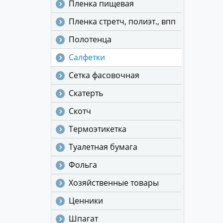
Пленка пищевая
Пленка стретч, полиэт., впп
Полотенца
Салфетки
Сетка фасовочная
Скатерть
Скотч
Термоэтикетка
Туалетная бумага
Фольга
Хозяйственные товары
Ценники
Шпагат