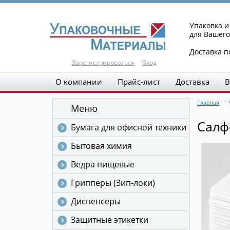
Упаковка 
для Вашего
Доставка п
Зарегистрироваться
Вход
О компании
Прайс-лист
Доставка
В
Главная
Меню
Салфе
Бумага для офисной техники
Бытовая химия
Ведра пищевые
Грипперы (Зип-локи)
Диспенсеры
Защитные этикетки