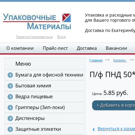
Упаковка и расходные
для Вашего торгового 
Доставка по Екатеринб
Зарегистрироваться
Вход
О компании
Прайс-лист
Доставка
Вакансии
Главная
Каталог
Меню
П/ф ПНД 50*
Бумага для офисной техники
Бытовая химия
5.85 руб.
Цена:
Ведра пищевые
+ Добавить в кор
Грипперы (Зип-локи)
Диспенсеры
‹
Защитные этикетки
Вернуться к разд