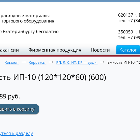
620137 г. 
и расходные материалы
тел. +7 (3
 торгового оборудования
о Екатеринбургу бесплатно
350059 г.
тел. +7 (9
акансии
Фирменная продукция
Новости
Каталог
Емкость ИП-10 (1
Каталог
Коррексы
РП, Л, С, ИП, КР — суши
ть ИП-10 (120*120*60) (600)
.89 руб.
авить в корзину
уться к разделу