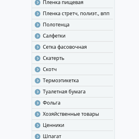
Пленка пищевая
Пленка стретч, полиэт., впп
Полотенца
Салфетки
Сетка фасовочная
Скатерть
Скотч
Термоэтикетка
Туалетная бумага
Фольга
Хозяйственные товары
Ценники
Шпагат