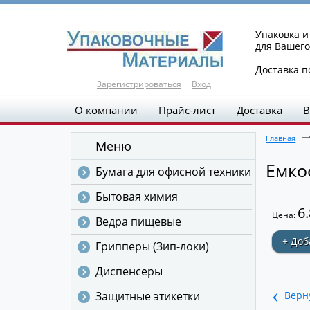
Упаковка 
для Вашего
Доставка п
Зарегистрироваться
Вход
О компании
Прайс-лист
Доставка
В
Главная
Меню
Емкос
Бумага для офисной техники
Бытовая химия
6
Цена:
Ведра пищевые
+ Доб
Грипперы (Зип-локи)
Диспенсеры
‹
Защитные этикетки
Верн